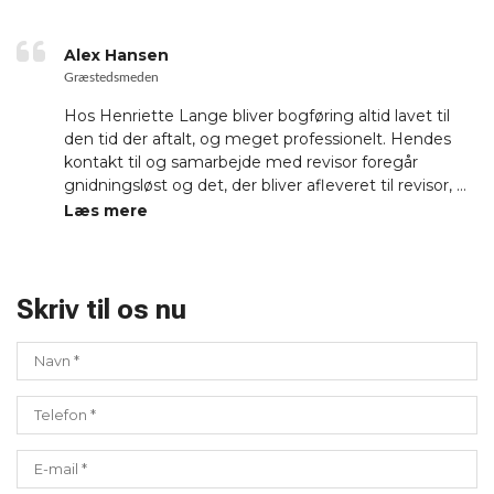
Alex Hansen
Græstedsmeden
Hos Henriette Lange bliver bogføring altid lavet til
den tid der aftalt, og meget professionelt. Hendes
kontakt til og samarbejde med revisor foregår
gnidningsløst og det, der bliver afleveret til revisor, er
gennemarbejdet og afstemt,
Læs mere
sårevisoromkostningerne bliver lave. Jeg har aldrig
oplevet, at jeg skulle stille spørgsmål til faktura fra
Langes Bogføring. Pris og timeforbrug stemmer og
prisen er meget fornuftig. Så god kvalitet, til god pris.
Skriv til os nu
Henriette er altid imødekommende og i godt humør.